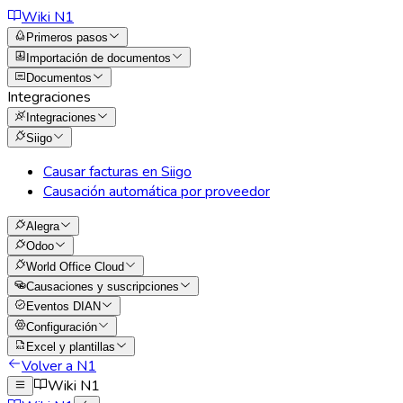
Wiki N1
Primeros pasos
Importación de documentos
Documentos
Integraciones
Integraciones
Siigo
Causar facturas en Siigo
Causación automática por proveedor
Alegra
Odoo
World Office Cloud
Causaciones y suscripciones
Eventos DIAN
Configuración
Excel y plantillas
Volver a N1
Wiki N1