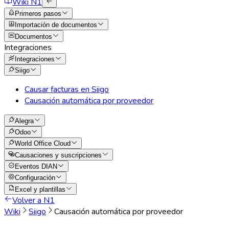
Wiki N1
Primeros pasos
Importación de documentos
Documentos
Integraciones
Integraciones
Siigo
Causar facturas en Siigo
Causación automática por proveedor
Alegra
Odoo
World Office Cloud
Causaciones y suscripciones
Eventos DIAN
Configuración
Excel y plantillas
Volver a N1
Wiki
Siigo
Causación automática por proveedor