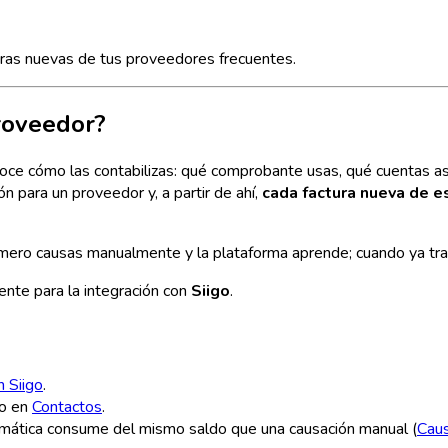
uras nuevas de tus proveedores frecuentes.
roveedor?
ce cómo las contabilizas: qué comprobante usas, qué cuentas asi
n para un proveedor y, a partir de ahí,
cada factura nueva de e
rimero causas manualmente y la plataforma aprende; cuando ya trab
nte para la integración con
Siigo
.
n Siigo
.
o en
Contactos
.
omática consume del mismo saldo que una causación manual (
Caus