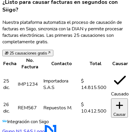
¿Listo para causar facturas en segundos con
Siigo?
Nuestra plataforma automatiza el proceso de causación de
facturas en Siigo, sincroniza con la DIAN y permite procesar
facturas electrónicas. Las primeras 25 causaciones son
completamente gratis.
🎁 25 causaciones gratis
No.
Fecha
Contacto
Total
Causar
Factura
25
Importadora
$
IMP1234
dic.
S.A.S
14.815.500
Causado
26
$
REM567
Repuestos M.
dic.
10.412.500
Causar
Integración con Siigo
Grupo N1 SAS Logo