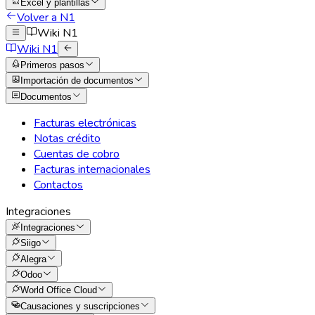
Excel y plantillas
Volver a N1
Wiki N1
Wiki N1
Primeros pasos
Importación de documentos
Documentos
Facturas electrónicas
Notas crédito
Cuentas de cobro
Facturas internacionales
Contactos
Integraciones
Integraciones
Siigo
Alegra
Odoo
World Office Cloud
Causaciones y suscripciones