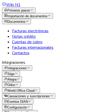
Wiki N1
Primeros pasos
Importación de documentos
Documentos
Facturas electrónicas
Notas crédito
Cuentas de cobro
Facturas internacionales
Contactos
Integraciones
Integraciones
Siigo
Alegra
Odoo
World Office Cloud
Causaciones y suscripciones
Eventos DIAN
Configuración