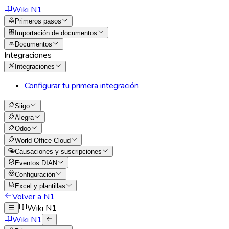
Wiki N1
Primeros pasos
Importación de documentos
Documentos
Integraciones
Integraciones
Configurar tu primera integración
Siigo
Alegra
Odoo
World Office Cloud
Causaciones y suscripciones
Eventos DIAN
Configuración
Excel y plantillas
Volver a N1
Wiki N1
Wiki N1